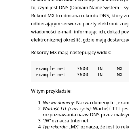
to, czym jest DNS (Domain Name System – sys
Rekord MX to odmiana rekordu DNS, który zn
odbierającym serwerze poczty elektronicznej 
wiadomości e-mail, informując ich, dokąd pow
elektronicznej określić, gdzie mają dostarcz
Rekordy MX mają następujący widok:
example.net.   3600   IN     MX  
example.net.   3600   IN     MX  
W tym przykładzie:
Nazwa domeny:
Nazwa domeny to „examp
Wartość TTL (czas życia):
Wartość TTL jest
rozpoznawania nazw DNS przez maksymal
"IN"
oznacza Internet.
Typ rekordu:
„MX” oznacza, że jest to rek