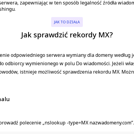
rwera, zapewniając w ten sposób legalność źródła wiadomo
shingu.
JAK TO DZIAŁA
Jak sprawdzić rekordy MX?
enie odpowiedniego serwera wymiany dla domeny według je
do odbiorcy wymienionego w polu Do wiadomości. Jeżeli wła
 powodów, istnieje możliwość sprawdzenia rekordu MX. Można
nalu
 wprowadź polecenie „nslookup -type=MX nazwadomeny.com”.