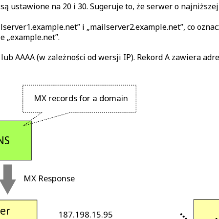
są ustawione na 20 i 30. Sugeruje to, że serwer o najniższ
server1.example.net” i „mailserver2.example.net”, co oznac
e „example.net”.
lub AAAA (w zależności od wersji IP). Rekord A zawiera adr
 MX records for a domain 
NS 
 MX Response 
er 
 187.198.15.95 