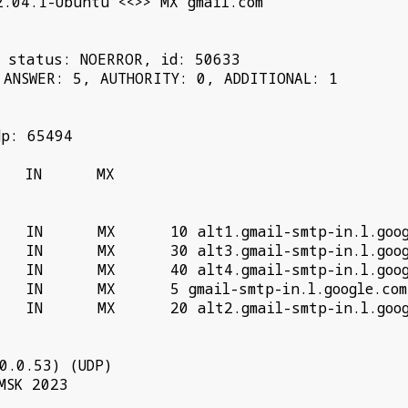
.04.1-Ubuntu <<>> MX gmail.com

 status: NOERROR, id: 50633

 ANSWER: 5, AUTHORITY: 0, ADDITIONAL: 1

p: 65494

   IN      MX

   IN      MX      10 alt1.gmail-smtp-in.l.googl
   IN      MX      30 alt3.gmail-smtp-in.l.googl
   IN      MX      40 alt4.gmail-smtp-in.l.googl
   IN      MX      5 gmail-smtp-in.l.google.com.
   IN      MX      20 alt2.gmail-smtp-in.l.googl
.0.53) (UDP)

SK 2023
