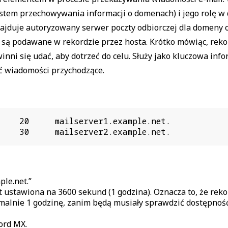
tem przechowywania informacji o domenach) i jego rolę w d
ajduje autoryzowany serwer poczty odbiorczej dla domeny o
są podawane w rekordzie przez hosta. Krótko mówiąc, rekord
inni się udać, aby dotrzeć do celu. Służy jako kluczowa in
ać wiadomości przychodzące.
    20     mailserver1.example.net.

    30     mailserver2.example.net.
le.net.”
 ustawiona na 3600 sekund (1 godzina). Oznacza to, że re
nie 1 godzinę, zanim będą musiały sprawdzić dostępność 
ord MX.