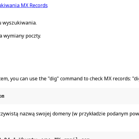
ukiwania MX Records
u wyszukiwania.
.
a wymiany poczty.
ystem, you can use the "dig" command to check MX records: 
om
zywistą nazwą swojej domeny (w przykładzie podanym powy