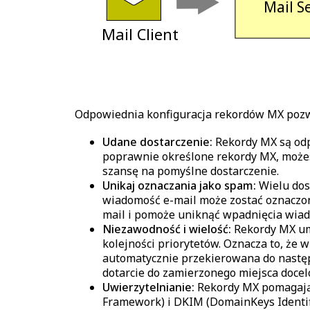
 Mail S
 Mail Client 
Odpowiednia konfiguracja rekordów MX pozwa
Udane dostarczenie:
Rekordy MX są odp
poprawnie określone rekordy MX, możes
szansę na pomyślne dostarczenie.
Unikaj oznaczania jako spam:
Wielu dos
wiadomość e-mail może zostać oznaczon
mail i pomoże uniknąć wpadnięcia wiado
Niezawodność i wielość:
Rekordy MX umo
kolejności priorytetów. Oznacza to, że
automatycznie przekierowana do następ
dotarcie do zamierzonego miejsca doce
Uwierzytelnianie:
Rekordy MX pomagają 
Framework) i DKIM (DomainKeys Identi