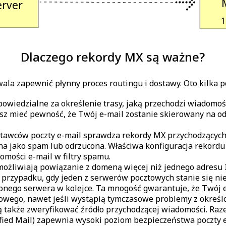
 
erver 
 
Dlaczego rekordy MX są ważne?
la zapewnić płynny proces routingu i dostawy. Oto kilka p
owiedzialne za określenie trasy, jaką przechodzi wiadomoś
z mieć pewność, że Twój e-mail zostanie skierowany na od
tawców poczty e-mail sprawdza rekordy MX przychodzących 
a jako spam lub odrzucona. Właściwa konfiguracja rekordu
mości e-mail w filtry spamu.
żliwiają powiązanie z domeną więcej niż jednego adresu 
 w przypadku, gdy jeden z serwerów pocztowych stanie się n
nego serwera w kolejce. Ta mnogość gwarantuje, że Twój e
lowego, nawet jeśli wystąpią tymczasowe problemy z okre
także zweryfikować źródło przychodzącej wiadomości. Raze
fied Mail) zapewnia wysoki poziom bezpieczeństwa poczty 