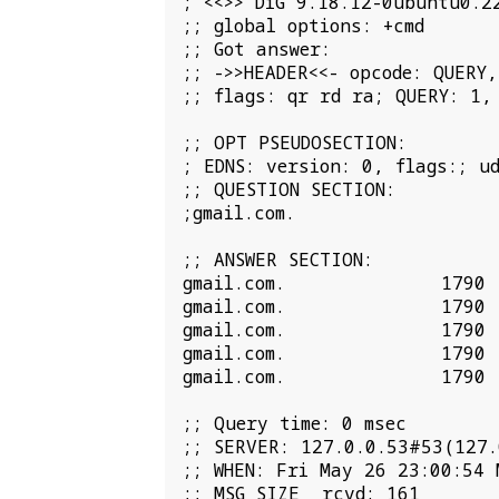
; <<>> DiG 9.18.12-0ubuntu0.22
;; global options: +cmd

;; Got answer:

;; ->>HEADER<<- opcode: QUERY,
;; flags: qr rd ra; QUERY: 1,
;; OPT PSEUDOSECTION:

; EDNS: version: 0, flags:; ud
;; QUESTION SECTION:

;gmail.com.                  
;; ANSWER SECTION:

gmail.com.              1790 
gmail.com.              1790 
gmail.com.              1790 
gmail.com.              1790 
gmail.com.              1790 
;; Query time: 0 msec

;; SERVER: 127.0.0.53#53(127.0
;; WHEN: Fri May 26 23:00:54 M
;; MSG SIZE  rcvd: 161
