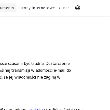
umenty
Strony internetowe
O nas
l
 może czasami być trudna. Dostarczenie
yślnej transmisji wiadomości e-mail do
ć, że jej wiadomości nie zaginą w
. W poprzednim
artykule
rzuciliśmy światło na