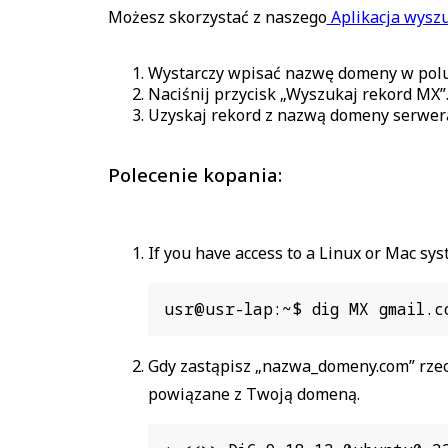
Możesz skorzystać z naszego
Aplikacja wysz
Wystarczy wpisać nazwę domeny w pol
Naciśnij przycisk „Wyszukaj rekord MX”
Uzyskaj rekord z nazwą domeny serwer
Polecenie kopania:
If you have access to a Linux or Mac s
usr@usr-lap:~$ dig MX gmail.c
Gdy zastąpisz „nazwa_domeny.com” rzec
powiązane z Twoją domeną.