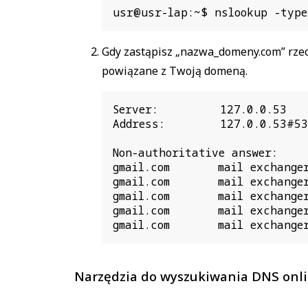
usr@usr-lap:~$ nslookup -type
Gdy zastąpisz „nazwa_domeny.com” rzec
powiązane z Twoją domeną.
Server:         127.0.0.53

Address:        127.0.0.53#53

Non-authoritative answer:

gmail.com       mail exchanger
gmail.com       mail exchanger
gmail.com       mail exchanger
gmail.com       mail exchanger
gmail.com       mail exchanger
Narzędzia do wyszukiwania DNS onl