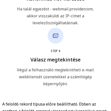
Ha talál egyezést - webmail.provider.com,
akkor visszaküldi az IP-címet a
levelezőszolgáltatásnak.
STEP
4
Válasz megtekintése
Végül a felhasználó megtekintheti e-mail
webkliensét üzenetekkel a számítógép
képernyőjén.
A feloldó rekord típusa előre beállítható. Ebben az
esetben a feloldó azonnal visszaad egy kanonikus nevet,