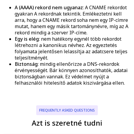
A (AAAA) rekord nem ugyanaz
: A CNAME rekordot
gyakran A rekordnak tekintik. Emlékeztetni kell
arra, hogy a CNAME rekord soha nem egy IP-címre
mutat, hanem egy másik tartománynévre, míg az A
rekord mindig a szerver IP-címe.
Egy is elég
: nem hatékony egynél több rekordot
létrehozni a kanonikus névhez. Az egyeztetés
folyamata jelentősen lelassítja az adatcsere teljes
teljesítményét.
Biztonság
: mindig ellenőrizze a DNS-rekordok
érvényességét. Bár könnyen azonosíthatók, adatai
biztonságban vannak. Ez védelmet nyújt a
felhasználói hitelesítő adatok kiszivárgása ellen.
FREQUENTLY ASKED QUESTIONS
Azt is szeretné tudni