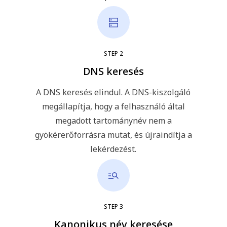
STEP
2
DNS keresés
A DNS keresés elindul. A DNS-kiszolgáló
megállapítja, hogy a felhasználó által
megadott tartománynév nem a
gyökérerőforrásra mutat, és újraindítja a
lekérdezést.
STEP
3
Kanonikus név keresése