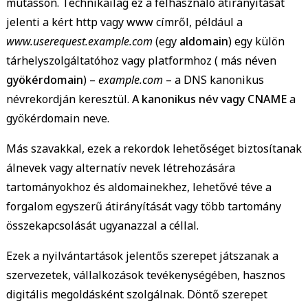
mutasson. Technikailag ez a felhasználó átirányítását
jelenti a kért http vagy www címről, például a
www.userequest.example.com
(egy
aldomain
) egy külön
tárhelyszolgáltatóhoz vagy platformhoz ( más néven
gyökérdomain
) –
example.com
– a DNS kanonikus
névrekordján keresztül.
A kanonikus név vagy CNAME
a
gyökérdomain neve.
Más szavakkal, ezek a rekordok lehetőséget biztosítanak
álnevek vagy alternatív nevek létrehozására
tartományokhoz és aldomainekhez, lehetővé téve a
forgalom egyszerű átirányítását vagy több tartomány
összekapcsolását ugyanazzal a céllal.
Ezek a nyilvántartások jelentős szerepet játszanak a
szervezetek, vállalkozások tevékenységében, hasznos
digitális megoldásként szolgálnak. Döntő szerepet