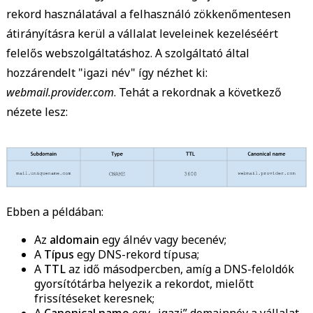
rekord használatával a felhasználó zökkenőmentesen
átirányításra kerül a vállalat leveleinek kezeléséért
felelős webszolgáltatáshoz. A szolgáltató által
hozzárendelt "igazi név" így nézhet ki:
webmail.provider.com
. Tehát a rekordnak a következő
nézete lesz:
Ebben a példában:
Az
aldomain
egy álnév vagy becenév;
A
Típus
egy DNS-rekord típusa;
A
TTL
az idő másodpercben, amíg a DNS-feloldók
gyorsítótárba helyezik a rekordot, mielőtt
frissítéseket keresnek;
A
Canonical name
egy „igazi” domainnév a vállalat