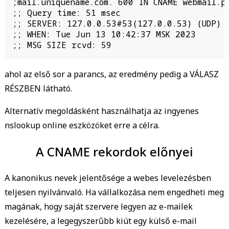
;mail.uniquename.com. 600 IN CNAME webmail.pr
;; Query time: 51 msec

;; SERVER: 127.0.0.53#53(127.0.0.53) (UDP)

;; WHEN: Tue Jun 13 10:42:37 MSK 2023

;; MSG SIZE rcvd: 59 
ahol az első sor a parancs, az eredmény pedig a VÁLASZ
RÉSZBEN látható.
Alternatív megoldásként használhatja az ingyenes
nslookup online eszközöket erre a célra.
A CNAME rekordok előnyei
A kanonikus nevek jelentősége a webes levelezésben
teljesen nyilvánvaló. Ha vállalkozása nem engedheti meg
magának, hogy saját szervere legyen az e-mailek
kezelésére, a legegyszerűbb kiút egy külső e-mail