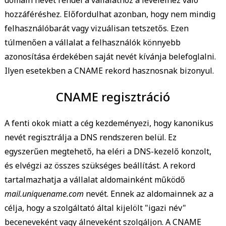
domain nevet rendel a vállalathoz a leveleihez való
hozzáféréshez. Előfordulhat azonban, hogy nem mindig
felhasználóbarát vagy vizuálisan tetszetős. Ezen
túlmenően a vállalat a felhasználók könnyebb
azonosítása érdekében saját nevét kívánja belefoglalni.
Ilyen esetekben a CNAME rekord hasznosnak bizonyul.
CNAME regisztráció
A fenti okok miatt a cég kezdeményezi, hogy kanonikus
nevét regisztrálja a DNS rendszeren belül. Ez
egyszerűen megtehető, ha eléri a DNS-kezelő konzolt,
és elvégzi az összes szükséges beállítást. A rekord
tartalmazhatja a vállalat aldomainként működő
mail.uniquename.com
nevét. Ennek az aldomainnek az a
célja, hogy a szolgáltató által kijelölt "igazi név"
beceneveként vagy álneveként szolgáljon. A CNAME