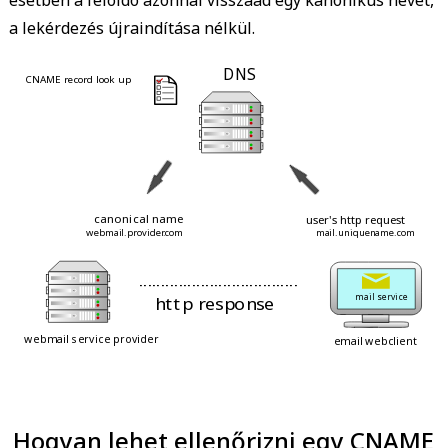
a lekérdezés újraindítása nélkül.
 DNS 
 CNAME record look up 
 > 
 < 
 > 
 < 
 > 
 > 
 < 
 < 
 > 
 canonical name 
 user's http request 
 mail.uniquename.com 
 webmail.provider.com 
 - - - - - - - - - - - - - - - - - - - - - - - - - - - - - - - - - - - - 
 > 
 < 
 > 
 < 
 http response 
 mail service 
 > 
 < 
 < 
 > 
 webmail service provider 
 email webclient 
Hogyan lehet ellenőrizni egy CNAME