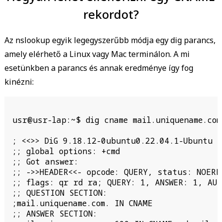
rekordot?
Az nslookup egyik legegyszerűbb módja egy dig parancs,
amely elérhető a Linux vagy Mac terminálon. A mi
esetünkben a parancs és annak eredménye így fog
kinézni:
usr@usr-lap:~$ dig cname mail.uniquename.com

; <<>> DiG 9.18.12-0ubuntu0.22.04.1-Ubuntu <
;; global options: +cmd

;; Got answer:

;; ->>HEADER<<- opcode: QUERY, status: NOERR
;; flags: qr rd ra; QUERY: 1, ANSWER: 1, AUT
;; QUESTION SECTION:

;mail.uniquename.com. IN CNAME

;; ANSWER SECTION:
