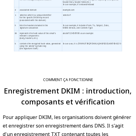
header lines, header fields etc.)
In our example, it's relaxed/relaxed
d
associated domain
example.com
s
selector, which is a unique identifier
selector1
for the specific DKIM key record
(associated with the domain)
h
lists the headers included in the
In our example, it includes From, To, Subject, Date,
signature calculation
MIME-Version, and Content-Type
bh
represents the hash value of the email's
abcdef1234567890 as an example
relevant components
(body, headers, etc.)
b
contains the encrypted hash value, generated
In our case, it is ZYXWVUTSRQPONMLKJIHGFEDCBA9876543210
using the sender's private key
(the signature itself)
COMMENT ÇA FONCTIONNE
Enregistrement DKIM : introduction,
composants et vérification
Pour appliquer DKIM, les organisations doivent générer
et enregistrer son enregistrement dans DNS. Il s'agit
d'un enregistrement TXT contenant toutes les