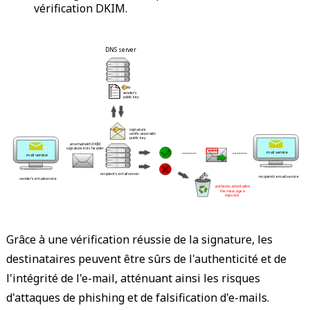
vérification DKIM.
 DNS server 
 sender's 
 public key 
 signature 
 verification with 
 public key 
 an email with DKIM 
 signature in its header 
 ------- 
 ------- 
 VERIFIED 
 mail service 
 mail service 
 recipient's email server 
 recipient's email service 
 sender's email service 
 authentication failed 
 the message is 
 rejected 
Grâce à une vérification réussie de la signature, les
destinataires peuvent être sûrs de l'authenticité et de
l'intégrité de l'e-mail, atténuant ainsi les risques
d'attaques de phishing et de falsification d'e-mails.