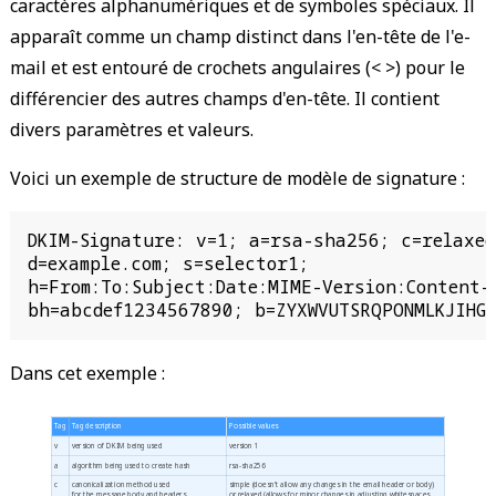
caractères alphanumériques et de symboles spéciaux. Il
apparaît comme un champ distinct dans l'en-tête de l'e-
mail et est entouré de crochets angulaires (< >) pour le
différencier des autres champs d'en-tête. Il contient
divers paramètres et valeurs.
Voici un exemple de structure de modèle de signature :
DKIM-Signature: v=1; a=rsa-sha256; c=relaxed/
d=example.com; s=selector1;

h=From:To:Subject:Date:MIME-Version:Content-T
bh=abcdef1234567890; b=ZYXWVUTSRQPONMLKJIHG
Dans cet exemple :
Tag
Tag description
Possible values
v
version of DKIM being used
version 1
a
algorithm being used to create hash
rsa-sha256
c
canonicalization method used
simple (doesn't allow any changes in the email header or body)
for the message body and headers
or relaxed (allows for minor changes in adjusting whitespaces,