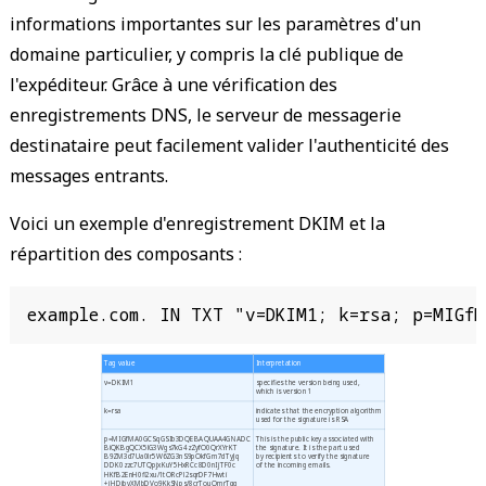
informations importantes sur les paramètres d'un
domaine particulier, y compris la clé publique de
l'expéditeur. Grâce à une vérification des
enregistrements DNS, le serveur de messagerie
destinataire peut facilement valider l'authenticité des
messages entrants.
Voici un exemple d'enregistrement DKIM et la
répartition des composants :
example.com. IN TXT "v=DKIM1; k=rsa; p=MIGfM
Tag value
Interpretation
v=DKIM1
specifies the version being used,
which is version 1
k=rsa
indicates that the encryption algorithm
used for the signature is RSA
p=MIGfMA0GCSqGSIb3DQEBAQUAA4GNADC
This is the public key associated with
BiQKBgQCX5lG3Wgs7kG4zZyfO0QrXYrKT
the signature. It is the part used
B9ZM3d7Ua0lr5W6ZG3nS9pOkfGm7dTyJq
by recipients to verify the signature
DDK0zzc7UTQpjxKuY5HxRCc8D0nIjTF0c
of the incoming emails.
HKfB2EnH0fl2xu/1tORcPl2sqrDF7Hwti
+jHDjbyXMbDVo9KkSNps/8crTouOmrTqg